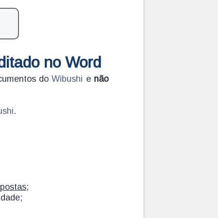
ditado no Word
Documentos do
Wibushi
e
não
ushi
.
opostas
;
idade;