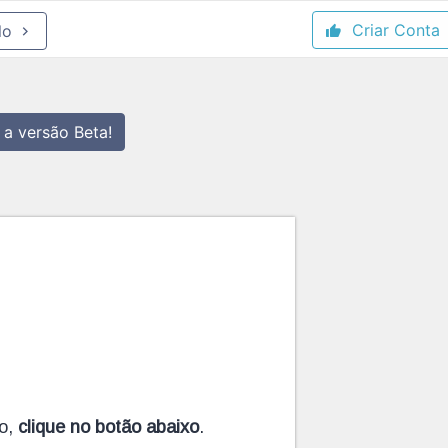
Criar Conta
lo
 a versão Beta!
to,
clique no botão abaixo
.